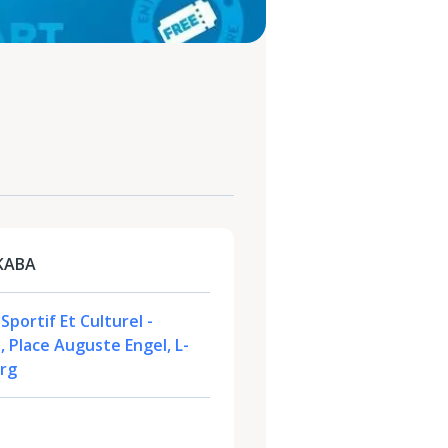
IKABA
portif Et Culturel -
, Place Auguste Engel, L-
rg