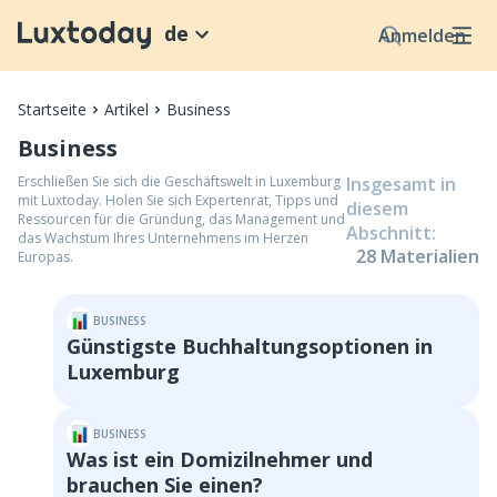
de
Anmelden
Startseite
Artikel
Business
Business
Erschließen Sie sich die Geschäftswelt in Luxemburg
Insgesamt in
mit Luxtoday. Holen Sie sich Expertenrat, Tipps und
diesem
Ressourcen für die Gründung, das Management und
Abschnitt
:
das Wachstum Ihres Unternehmens im Herzen
28
Material
ien
Europas.
BUSINESS
Günstigste Buchhaltungsoptionen in
Luxemburg
BUSINESS
Was ist ein Domizilnehmer und
brauchen Sie einen?