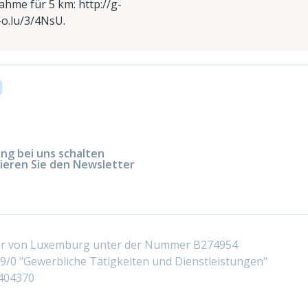
ahme für 5 km: http://g-
-o.lu/3/4NsU.
g bei uns schalten
ieren Sie den Newsletter
ter von Luxemburg unter der Nummer B274954
/0 "Gewerbliche Tätigkeiten und Dienstleistungen"
404370