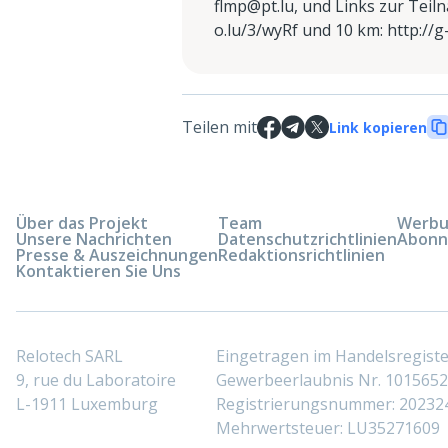
flmp@pt.lu, und Links zur Teiln
o.lu/3/wyRf und 10 km: http://g
Teilen mit
Link kopieren
Über das Projekt
Team
Werbun
Unsere Nachrichten
Datenschutzrichtlinien
Abonn
Presse & Auszeichnungen
Redaktionsrichtlinien
Kontaktieren Sie Uns
Relotech SARL
Eingetragen im Handelsregis
9, rue du Laboratoire
Gewerbeerlaubnis Nr. 10156529
L-1911 Luxemburg
Registrierungsnummer: 20232
Mehrwertsteuer: LU35271609