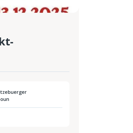
kt-
ëtzebuerger
ioun