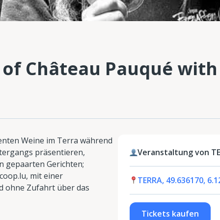
 of Château Pauqué with
lenten Weine im Terra während
ergangs präsentieren,
Veranstaltung von T
n gepaarten Gerichten;
oop.lu, mit einer
TERRA, 49.636170, 6.
d ohne Zufahrt über das
Tickets kaufen