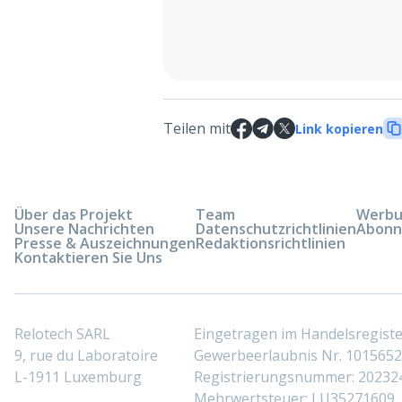
Teilen mit
Link kopieren
Über das Projekt
Team
Werbun
Unsere Nachrichten
Datenschutzrichtlinien
Abonn
Presse & Auszeichnungen
Redaktionsrichtlinien
Kontaktieren Sie Uns
Relotech SARL
Eingetragen im Handelsregis
9, rue du Laboratoire
Gewerbeerlaubnis Nr. 10156529
L-1911 Luxemburg
Registrierungsnummer: 20232
Mehrwertsteuer: LU35271609