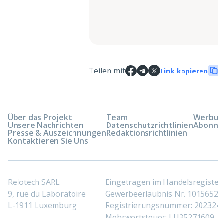
Teilen mit
Link kopieren
Über das Projekt
Team
Werbun
Unsere Nachrichten
Datenschutzrichtlinien
Abonn
Presse & Auszeichnungen
Redaktionsrichtlinien
Kontaktieren Sie Uns
Relotech SARL
Eingetragen im Handelsregis
9, rue du Laboratoire
Gewerbeerlaubnis Nr. 10156529
L-1911 Luxemburg
Registrierungsnummer: 20232
Mehrwertsteuer: LU35271609