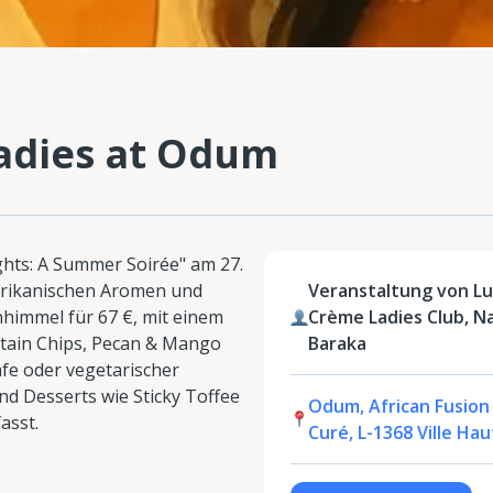
adies at Odum
ghts: A Summer Soirée" am 27.
frikanischen Aromen und
Veranstaltung von Lu
himmel für 67 €, mit einem
Crème Ladies Club, Na
ntain Chips, Pecan & Mango
Baraka
fe oder vegetarischer
d Desserts wie Sticky Toffee
Odum, African Fusion
asst.
Curé, L-1368 Ville Ha