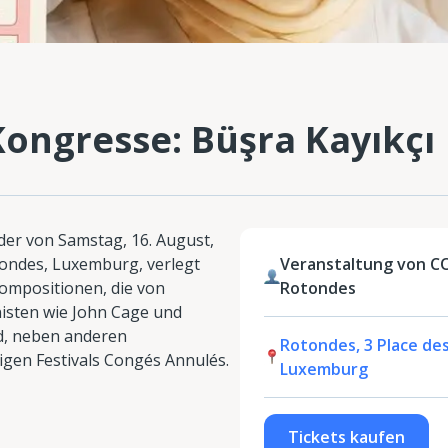
Kongresse: Büşra Kayıkçı
 der von Samstag, 16. August,
tondes, Luxemburg, verlegt
Veranstaltung von 
Kompositionen, die von
Rotondes
sten wie John Cage und
d, neben anderen
Rotondes, 3 Place de
gen Festivals Congés Annulés.
Luxemburg
Tickets kaufen