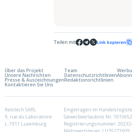
Teilen mit
Link kopieren
Über das Projekt
Team
Werbun
Unsere Nachrichten
Datenschutzrichtlinien
Abonn
Presse & Auszeichnungen
Redaktionsrichtlinien
Kontaktieren Sie Uns
Relotech SARL
Eingetragen im Handelsregis
9, rue du Laboratoire
Gewerbeerlaubnis Nr. 10156529
L-1911 Luxemburg
Registrierungsnummer: 20232
Mehrwertsteuer: LU35271609