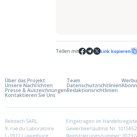
Teilen mit
Link kopieren
Über das Projekt
Team
Werbun
Unsere Nachrichten
Datenschutzrichtlinien
Abonn
Presse & Auszeichnungen
Redaktionsrichtlinien
Kontaktieren Sie Uns
Relotech SARL
Eingetragen im Handelsregis
9, rue du Laboratoire
Gewerbeerlaubnis Nr. 10156529
L-1911 Luxemburg
Registrierungsnummer: 20232