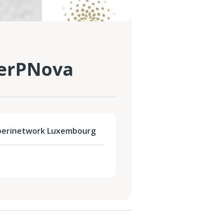
erPNova
perinetwork Luxembourg