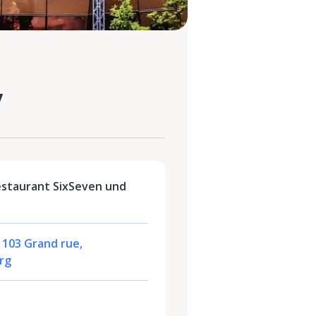
y
estaurant SixSeven und
 103 Grand rue,
rg