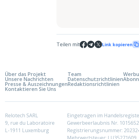
Teilen mit
Link kopieren
Über das Projekt
Team
Werbun
Unsere Nachrichten
Datenschutzrichtlinien
Abonn
Presse & Auszeichnungen
Redaktionsrichtlinien
Kontaktieren Sie Uns
Relotech SARL
Eingetragen im Handelsregis
9, rue du Laboratoire
Gewerbeerlaubnis Nr. 10156529
L-1911 Luxemburg
Registrierungsnummer: 20232
Mehrwertsteuer: LU35271609