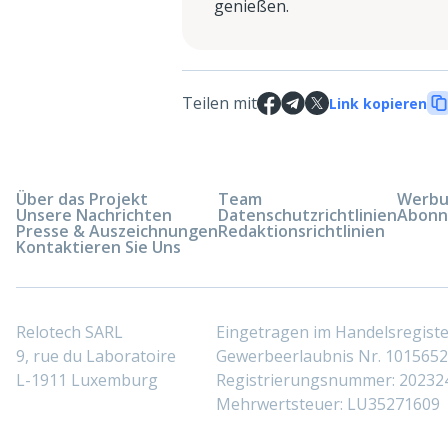
genießen.
Teilen mit
Link kopieren
Über das Projekt
Team
Werbun
Unsere Nachrichten
Datenschutzrichtlinien
Abonn
Presse & Auszeichnungen
Redaktionsrichtlinien
Kontaktieren Sie Uns
Relotech SARL
Eingetragen im Handelsregis
9, rue du Laboratoire
Gewerbeerlaubnis Nr. 10156529
L-1911 Luxemburg
Registrierungsnummer: 20232
Mehrwertsteuer: LU35271609