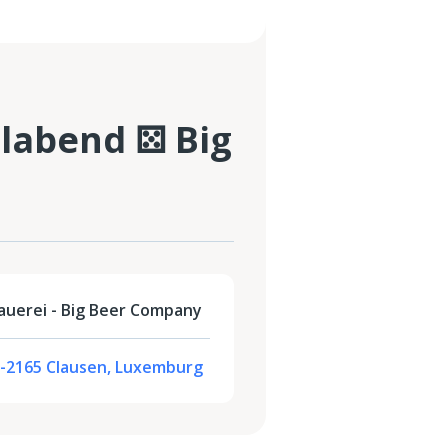
elabend ⚄ Big
auerei - Big Beer Company
 L-2165 Clausen, Luxemburg