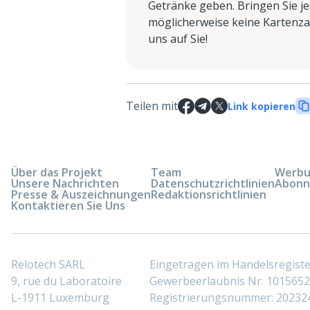
Getränke geben. Bringen Sie je
möglicherweise keine Kartenzah
uns auf Sie!
Teilen mit
Link kopieren
Über das Projekt
Team
Werbun
Unsere Nachrichten
Datenschutzrichtlinien
Abonn
Presse & Auszeichnungen
Redaktionsrichtlinien
Kontaktieren Sie Uns
Relotech SARL
Eingetragen im Handelsregis
9, rue du Laboratoire
Gewerbeerlaubnis Nr. 10156529
L-1911 Luxemburg
Registrierungsnummer: 20232