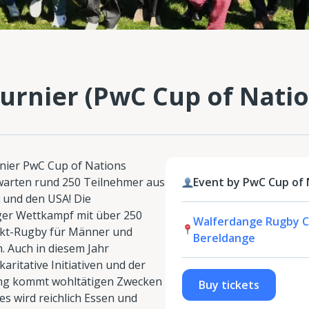
rnier (PwC Cup of Natio
nier PwC Cup of Nations
warten rund 250 Teilnehmer aus
Event by PwC Cup of 
 und den USA! Die
iger Wettkampf mit über 250
Walferdange Rugby Clu
akt-Rugby für Männer und
Bereldange
 Auch in diesem Jahr
aritative Initiativen und der
ung kommt wohltätigen Zwecken
Buy tickets
d es wird reichlich Essen und