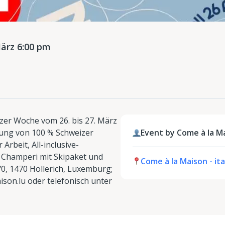
ärz 6:00 pm
er Woche vom 26. bis 27. März
stung von 100 % Schweizer
Event by Come à la Ma
Arbeit, All-inclusive-
& Champeri mit Skipaket und
Come à la Maison - it
70, 1470 Hollerich, Luxemburg;
son.lu oder telefonisch unter