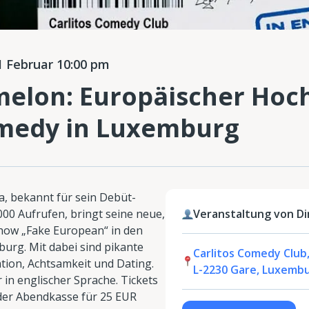
 Februar 10:00 pm
elon: Europäischer Hoch
medy in Luxemburg
, bekannt für sein Debüt-
00 Aufrufen, bringt seine neue,
Veranstaltung von D
how „Fake European“ in den
urg. Mit dabei sind pikante
Carlitos Comedy Club,
sation, Achtsamkeit und Dating.
L-2230 Gare, Luxemb
in englischer Sprache. Tickets
 der Abendkasse für 25 EUR