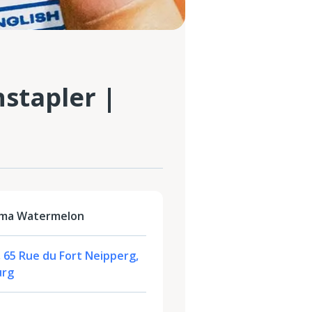
stapler |
ima Watermelon
 65 Rue du Fort Neipperg,
urg