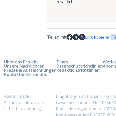
erhältlich.
Teilen mit
Link kopieren
Über das Projekt
Team
Werbun
Unsere Nachrichten
Datenschutzrichtlinien
Abonn
Presse & Auszeichnungen
Redaktionsrichtlinien
Kontaktieren Sie Uns
Relotech SARL
Eingetragen im Handelsregis
9, rue du Laboratoire
Gewerbeerlaubnis Nr. 10156529
L-1911 Luxemburg
Registrierungsnummer: 20232
Mehrwertsteuer: LU35271609