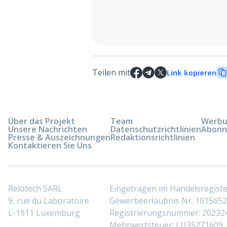
Teilen mit
Link kopieren
Über das Projekt
Team
Werbun
Unsere Nachrichten
Datenschutzrichtlinien
Abonn
Presse & Auszeichnungen
Redaktionsrichtlinien
Kontaktieren Sie Uns
Relotech SARL
Eingetragen im Handelsregis
9, rue du Laboratoire
Gewerbeerlaubnis Nr. 10156529
L-1911 Luxemburg
Registrierungsnummer: 20232
Mehrwertsteuer: LU35271609