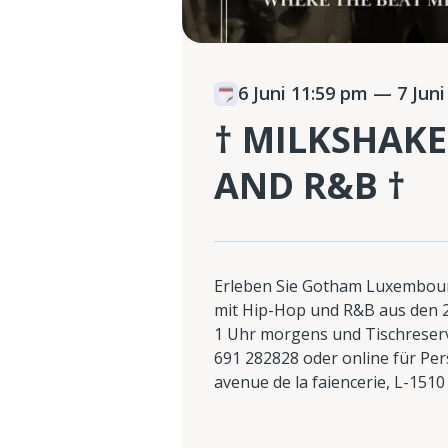
6 Juni 11:59 pm
— 7 Juni
† MILKSHAKE
AND R&B †
Erleben Sie Gotham Luxembour
mit Hip-Hop und R&B aus den 20
1 Uhr morgens und Tischreser
691 282828 oder online für Per
avenue de la faiencerie, L-151