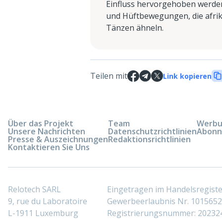
Einfluss hervorgehoben werde
und Hüftbewegungen, die afrik
Tänzen ähneln.
Teilen mit
Link kopieren
Über das Projekt
Team
Werbun
Unsere Nachrichten
Datenschutzrichtlinien
Abonn
Presse & Auszeichnungen
Redaktionsrichtlinien
Kontaktieren Sie Uns
Relotech SARL
Eingetragen im Handelsregis
9, rue du Laboratoire
Gewerbeerlaubnis Nr. 10156529
L-1911 Luxemburg
Registrierungsnummer: 20232