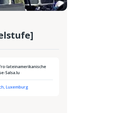
elstufe]
fro-lateinamerikanische
e-Salsa.lu
Eich, Luxemburg