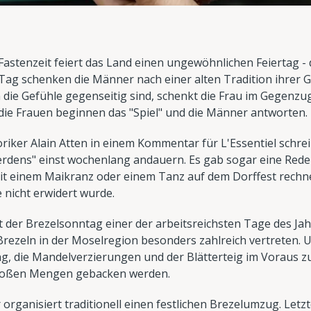
 Fastenzeit feiert das Land einen ungewöhnlichen Feiertag 
Tag schenken die Männer nach einer alten Tradition ihrer Ge
die Gefühle gegenseitig sind, schenkt die Frau im Gegenzug 
- die Frauen beginnen das "Spiel" und die Männer antworten.
iker Alain Atten in einem Kommentar für L'Essentiel schreib
dens" einst wochenlang andauern. Es gab sogar eine Redens
t einem Maikranz oder einem Tanz auf dem Dorffest rechnen
e nicht erwidert wurde.
t der Brezelsonntag einer der arbeitsreichsten Tage des Jah
 Brezeln in der Moselregion besonders zahlreich vertreten.
g, die Mandelverzierungen und der Blätterteig im Voraus zub
großen Mengen gebacken werden.
rganisiert traditionell einen festlichen Brezelumzug. Letzt