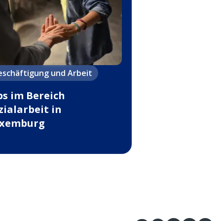
eschäftigung und Arbeit
bs im Bereich
zialarbeit in
xemburg