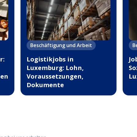
Beschäftigung und Arbeit
B
r:
Logistikjobs in
Jo
Luxemburg: Lohn,
So
ten
Voraussetzungen,
Lu
Dokumente