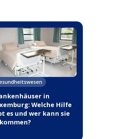
esundheitswesen
ankenhäuser in
xemburg: Welche Hilfe
bt es und wer kann sie
ekommen?