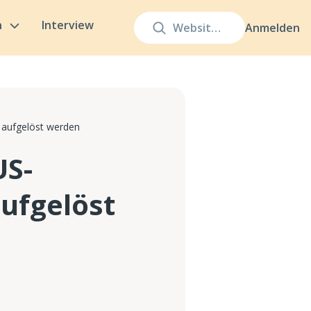
n
Interview
Anmelden
 aufgelöst werden
US-
ufgelöst