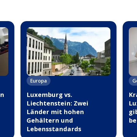
Europa
G
en
Luxemburg vs.
Kr
Liechtenstein: Zwei
Lu
Länder mit hohen
gi
Gehältern und
b
Lebensstandards