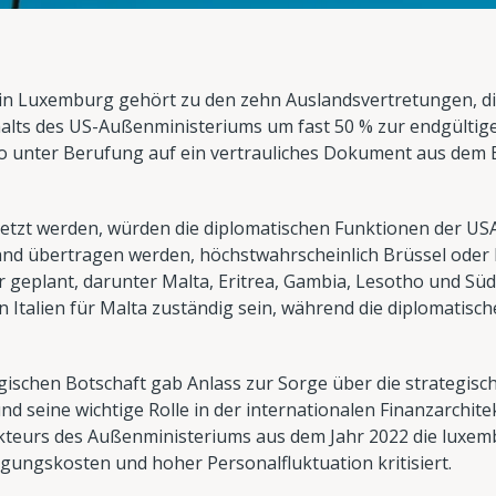
 in Luxemburg gehört zu den zehn Auslandsvertretungen, d
alts des US-Außenministeriums um fast 50 % zur endgültig
ico unter Berufung auf ein vertrauliches Dokument aus dem 
setzt werden, würden die diplomatischen Funktionen der US
nd übertragen werden, höchstwahrscheinlich Brüssel oder Par
r geplant, darunter Malta, Eritrea, Gambia, Lesotho und Sü
in Italien für Malta zuständig sein, während die diplomatisch
ischen Botschaft gab Anlass zur Sorge über die strategisch
 seine wichtige Rolle in der internationalen Finanzarchite
kteurs des Außenministeriums aus dem Jahr 2022 die luxem
ungskosten und hoher Personalfluktuation kritisiert.