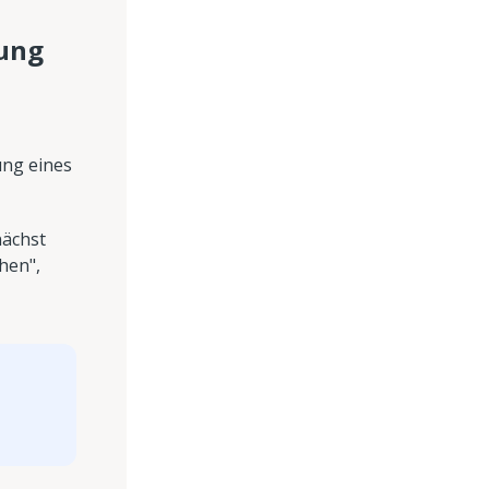
gung
ung eines
nächst
hen",