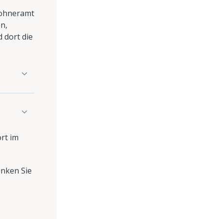
nwohneramt
n,
 dort die
rt im
enken Sie