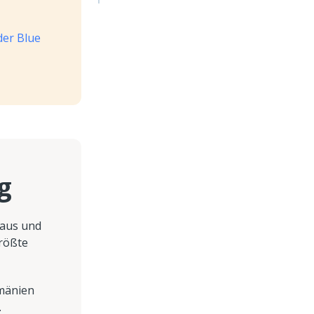
der Blue
g
aus und
größte
umänien
.