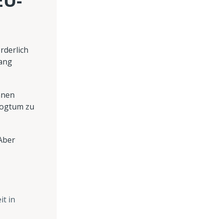
EU-
rderlich
lang
nnen
zogtum zu
Aber
t in