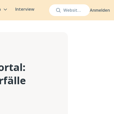
n
Interview
Anmelden
rtal:
fälle