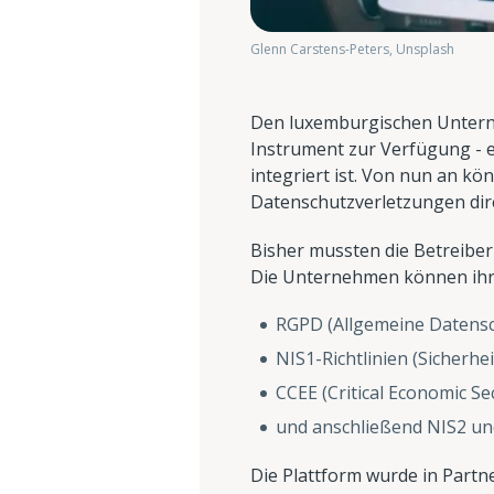
Glenn Carstens-Peters, Unsplash
Den luxemburgischen Unterneh
Instrument zur Verfügung - e
integriert ist. Von nun an 
Datenschutzverletzungen dire
Bisher mussten die Betreiber 
Die Unternehmen können ihre 
RGPD (Allgemeine Datens
NIS1-Richtlinien (Sicherh
CCEE (Critical Economic Sec
und anschließend NIS2 und
Die Plattform wurde in Partn