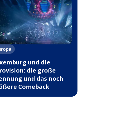
uropa
xemburg und die
rovision: die große
ennung und das noch
ößere Comeback