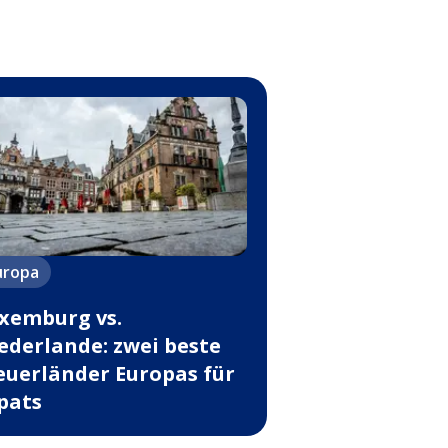
uropa
xemburg vs.
ederlande: zwei beste
euerländer Europas für
pats