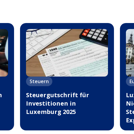
Steuern
E
n
Steuergutschrift für
Lu
Investitionen in
Ni
Luxemburg 2025
St
Ex