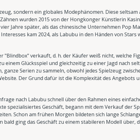
ielzeug, sondern ein globales Modephänomen. Diese seltsam
 Zähnen wurden 2015 von der Hongkonger Künstlerin Kasing
 vier Jahre später, als das chinesische Unternehmen Pop M
 Interesses kam 2024, als Labubu in den Händen von Stars 
 "Blindbox" verkauft, d. h. der Käufer weiß nicht, welche Fig
u einem Glücksspiel und gleichzeitig zu einer Jagd nach se
n, ganze Serien zu sammeln, obwohl jedes Spielzeug zwischen
n Website. Der Grund dafür ist die Komplexität des Angebots u
frage nach Labubu schnell über den Rahmen eines einfache
te spezialisiertes Geschäft, begann mit dem Verkauf der S
eiten. Schon am frühen Morgen bildeten sich lange Schlang
bald ging das Geschäft zu einem stabileren Modell über, d