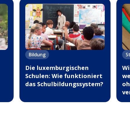
Bildung
S
Die luxemburgischen
Wi
Schulen: Wie funktioniert
we
das Schulbildungssystem?
oh
ve