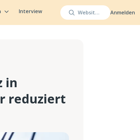
n
Interview
Anmelden
 in
r reduziert