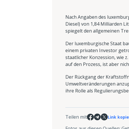
Nach Angaben des luxemburgi
Diesel) von 1,84 Milliarden L
spiegelt den allgemeinen Tr
Der luxemburgische Staat bau
einem privaten Investor getrof
staatlicher Konzession, wie 
auf den Prozess, ist aber nich
Der Rückgang der Kraftstoffna
Umweltveränderungen anzupass
ihre Rolle als Regulierungsbe
Teilen mit
Link kopi
Fotos aus diesen Quellen
:
Get