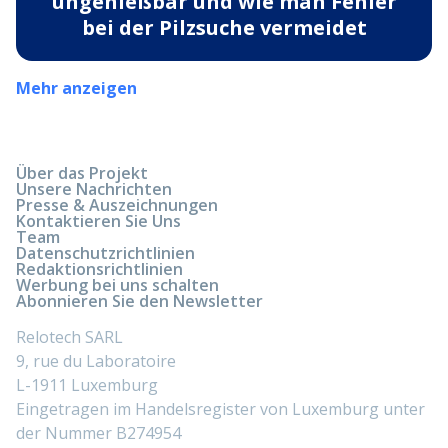
ungenießbar und wie man Fehler
bei der Pilzsuche vermeidet
Mehr anzeigen
Über das Projekt
Unsere Nachrichten
Presse & Auszeichnungen
Kontaktieren Sie Uns
Team
Datenschutzrichtlinien
Redaktionsrichtlinien
Werbung bei uns schalten
Abonnieren Sie den Newsletter
Relotech SARL
9, rue du Laboratoire
L-1911 Luxemburg
Eingetragen im Handelsregister von Luxemburg unter
der Nummer B274954