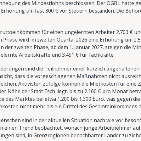
 Anhebung des Mindestlohns beschlossen. Der OGBL hatte 
n Erhöhung um fast 300 € vor Steuern bestanden. Die Behör
ruttoeinkommen für einen ungelernten Arbeiter 2.703 € und
en Phase wird im zweiten Quartal 2026 eine Erhöhung um 2
In der zweiten Phase, ab dem 1. Januar 2027, steigen die M
elernte Arbeitskräfte und 3.451 € für Fachkräfte.
derungen sind die Teilnehmer einer kürzlich abgehaltene
sicht, dass die vorgeschlagenen Maßnahmen nicht ausreic
leichen. Aktivisten zufolge können die Mietkosten für ein
r Nähe der Stadt Esch liegt, bis zu 2.100 € pro Monat betrag
e des Marktes bei etwa 1.200 bis 1.300 Euro, was gegen die 
nkosten nicht mehr als ein Drittel des Gesamteinkommens ei
enschen sind in der aktuellen Situation nach wie vor beson
en einen Trend beobachtet, wonach junge Arbeitnehmer au
gen sind, in Grenzregionen benachbarter Länder zu ziehen