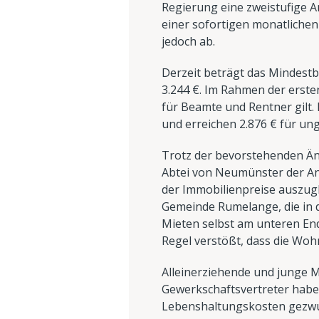
Regierung eine zweistufige
einer sofortigen monatliche
jedoch ab.
Derzeit beträgt das Mindestb
3.244 €. Im Rahmen der erst
für Beamte und Rentner gilt. 
und erreichen 2.876 € für ung
Trotz der bevorstehenden Än
Abtei von Neumünster der An
der Immobilienpreise auszug
Gemeinde Rumelange, die in de
Mieten selbst am unteren End
Regel verstößt, dass die Woh
Alleinerziehende und junge M
Gewerkschaftsvertreter hab
Lebenshaltungskosten gezwun