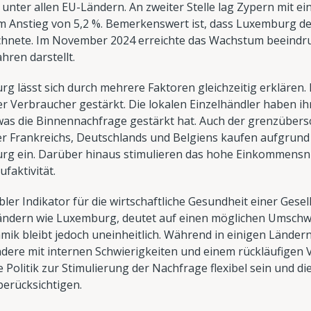
 unter allen EU-Ländern. An zweiter Stelle lag Zypern mit e
inem Anstieg von 5,2 %. Bemerkenswert ist, dass Luxemburg d
chnete. Im November 2024 erreichte das Wachstum beeindru
hren darstellt.
g lässt sich durch mehrere Faktoren gleichzeitig erklären
der Verbraucher gestärkt. Die lokalen Einzelhändler haben i
 was die Binnennachfrage gestärkt hat. Auch der grenzübers
ner Frankreichs, Deutschlands und Belgiens kaufen aufgrun
burg ein. Darüber hinaus stimulieren das hohe Einkommensn
ufaktivität.
ibler Indikator für die wirtschaftliche Gesundheit einer Gese
ändern wie Luxemburg, deutet auf einen möglichen Umsch
ik bleibt jedoch uneinheitlich. Während in einigen Länder
andere mit internen Schwierigkeiten und einem rückläufigen 
 Politik zur Stimulierung der Nachfrage flexibel sein und d
berücksichtigen.