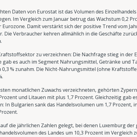
ichten Daten von Eurostat ist das Volumen des Einzelhandel
egen. Im Vergleich zum Januar betrug das Wachstum 0,2 Pro
r Eurozone. Damit verstärkt sich der positive Trend vom Ja
. Die Verbraucher kehren allmählich in die Geschäfte zurück, 
.
raftstoffsektor zu verzeichnen: Die Nachfrage stieg in der 
 gab es auch im Segment Nahrungsmittel, Getränke und Ta
 0,3 % zunahm. Die Nicht-Nahrungsmittel (ohne Kraftstoffe)
%.
hsten monatlichen Zuwachs verzeichneten, gehörten Zypern 
 Prozent und Litauen mit plus 1,7 Prozent. Gleichzeitig gab e
n: In Bulgarien sank das Handelsvolumen um 1,7 Prozent, i
Prozent.
uf die jährlichen Zahlen gelegt, bei denen Luxemburg der
lhandelsvolumen des Landes um 10,3 Prozent im Vergleich z