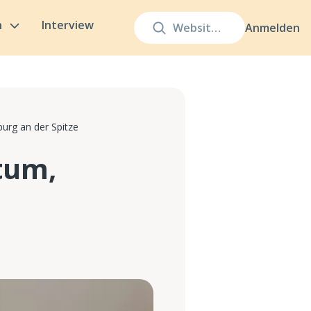
n
Interview
Anmelden
urg an der Spitze
tum,