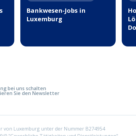
s
Bankwesen-Jobs in
Ho
Luxemburg
Lö
Do
g bei uns schalten
ieren Sie den Newsletter
ter von Luxemburg unter der Nummer B274954