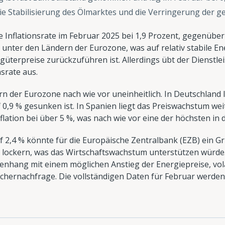
die Stabilisierung des Ölmarktes und die Verringerung der ge
e Inflationsrate im Februar 2025 bei 1,9 Prozent, gegenüber
n unter den Ländern der Eurozone, was auf relativ stabile E
üterpreise zurückzuführen ist. Allerdings übt der Dienstle
srate aus.
rn der Eurozone nach wie vor uneinheitlich. In Deutschland lie
 0,9 % gesunken ist. In Spanien liegt das Preiswachstum wei
nflation bei über 5 %, was nach wie vor eine der höchsten in d
f 2,4 % könnte für die Europäische Zentralbank (EZB) ein Gru
ockern, was das Wirtschaftswachstum unterstützen würde.
enhang mit einem möglichen Anstieg der Energiepreise, vol
chernachfrage. Die vollständigen Daten für Februar werden