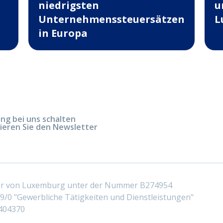
niedrigsten
u
Unternehmenssteuersätzen
L
in Europa
g bei uns schalten
ieren Sie den Newsletter
ter von Luxemburg unter der Nummer B274954
/0 "Gewerbliche Tätigkeiten und Dienstleistungen"
404370