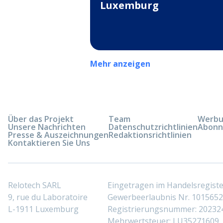
Luxemburg
Mehr anzeigen
Über das Projekt
Team
Werbun
Unsere Nachrichten
Datenschutzrichtlinien
Abonn
Presse & Auszeichnungen
Redaktionsrichtlinien
Kontaktieren Sie Uns
Relotech SARL
Eingetragen im Handelsregis
9, rue du Laboratoire
Gewerbeerlaubnis Nr. 10156529
L-1911 Luxemburg
Registrierungsnummer: 20232
Mehrwertsteuer: LU35271609