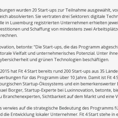
bungen wurden 20 Start-ups zur Teilnahme ausgewählt, vo
ich absolvierten. Sie vertraten drei Sektoren: digitale Tec
lle in Luxemburg registrierten Unternehmen erhielten jewe
nvestitionen und Schaffung von mindestens zwei Arbeitsplätz
 rechnen.
ovation, betonte: "Die Start-ups, die das Programm abgesc
ktorale Vielfalt und unternehmerisches Potenzial. Unter ihn
, Cybersicherheit und grünen Technologien beschäftigen.
 2015 hat Fit 4 Start bereits rund 200 Start-ups aus 35 Län
erbungen für das Programm über 10 Jahre. Damit ist Fit 4 S
mburgischen Startup-Ökosystems und ein bemerkenswerter 
ael Borger, Startup-Experte bei Luxinnovation, betonte, b
u Branchenexperten, Sichtbarkeit auf dem Markt und eine 
es verwies auf die strategische Bedeutung des Programms f
die Entwicklung lokaler Unternehmer. Fit 4 Start stehe 