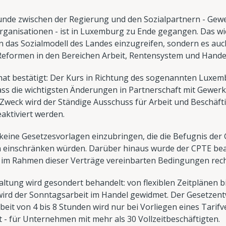
unde zwischen der Regierung und den Sozialpartnern - Gew
Organisationen - ist in Luxemburg zu Ende gegangen. Das wi
in das Sozialmodell des Landes einzugreifen, sondern es auc
 Reformen in den Bereichen Arbeit, Rentensystem und Han
hat bestätigt: Der Kurs in Richtung des sogenannten Luxem
ass die wichtigsten Änderungen in Partnerschaft mit Gewer
 Zweck wird der Ständige Ausschuss für Arbeit und Beschä
eaktiviert werden.
 keine Gesetzesvorlagen einzubringen, die die Befugnis de
 einschränken würden. Darüber hinaus wurde der CPTE beau
n im Rahmen dieser Verträge vereinbarten Bedingungen rech
altung wird gesondert behandelt: von flexiblen Zeitplänen b
rd der Sonntagsarbeit im Handel gewidmet. Der Gesetzentw
eit von 4 bis 8 Stunden wird nur bei Vorliegen eines Tarifv
 - für Unternehmen mit mehr als 30 Vollzeitbeschäftigten.