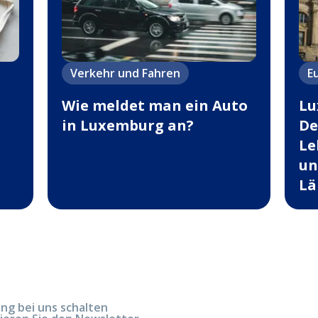
Verkehr und Fahren
E
Wie meldet man ein Auto
Lu
in Luxemburg an?
De
Le
un
Lä
g bei uns schalten