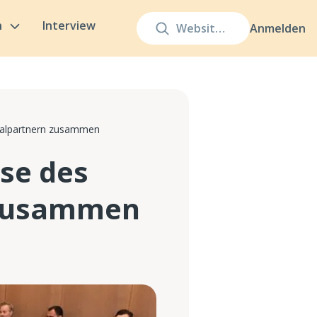
n
Interview
Anmelden
zialpartnern zusammen
sse des
n zusammen