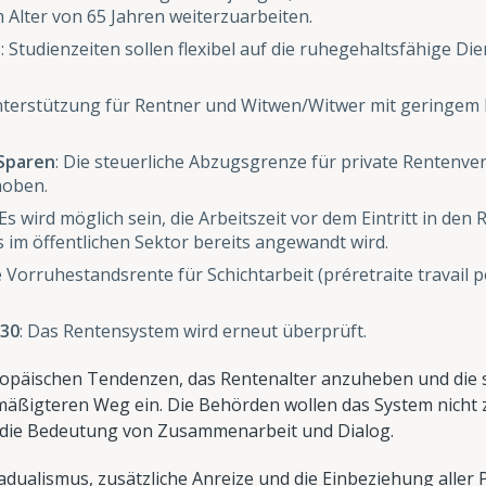
 Alter von 65 Jahren weiterzuarbeiten.
n
: Studienzeiten sollen flexibel auf die ruhegehaltsfähige D
 Unterstützung für Rentner und Witwen/Witwer mit gering
 Sparen
: Die steuerliche Abzugsgrenze für private Rentenve
hoben.
 Es wird möglich sein, die Arbeitszeit vor dem Eintritt in den
s im öffentlichen Sektor bereits angewandt wird.
ie Vorruhestandsrente für Schichtarbeit (préretraite travail
030
: Das Rentensystem wird erneut überprüft.
opäischen Tendenzen, das Rentenalter anzuheben und die s
äßigteren Weg ein. Die Behörden wollen das System nicht 
 die Bedeutung von Zusammenarbeit und Dialog.
ualismus, zusätzliche Anreize und die Einbeziehung aller P