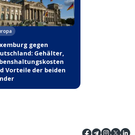
uropa
xemburg gegen
utschland: Gehälter,
benshaltungskosten
d Vorteile der beiden
nder