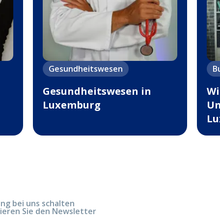
Gesundheitswesen
B
Gesundheitswesen in
Wi
Luxemburg
Un
Lu
g bei uns schalten
ieren Sie den Newsletter