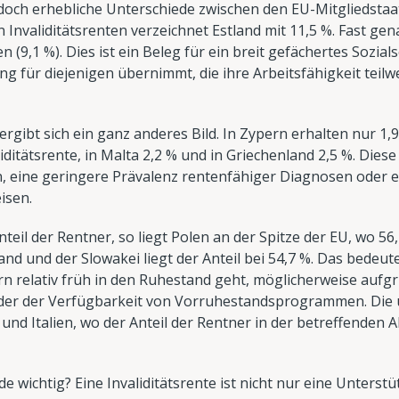
doch erhebliche Unterschiede zwischen den EU-Mitgliedsta
Invaliditätsrenten verzeichnet Estland mit 11,5 %. Fast gena
 (9,1 %). Dies ist ein Beleg für ein breit gefächertes Sozia
ng für diejenigen übernimmt, die ihre Arbeitsfähigkeit teilw
rgibt sich ein ganz anderes Bild. In Zypern erhalten nur 1
ditätsrente, in Malta 2,2 % und in Griechenland 2,5 %. Dies
, eine geringere Prävalenz rentenfähiger Diagnosen oder 
isen.
il der Rentner, so liegt Polen an der Spitze der EU, wo 56,
and und der Slowakei liegt der Anteil bei 54,7 %. Das bedeute
n relativ früh in den Ruhestand geht, möglicherweise aufg
der der Verfügbarkeit von Vorruhestandsprogrammen. Die u
 und Italien, wo der Anteil der Rentner in der betreffenden 
 wichtig? Eine Invaliditätsrente ist nicht nur eine Unterst