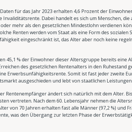
Daten für das Jahr 2023 erhalten 4,6 Prozent der Einwohne
ne Invaliditätsrente. Dabei handelt es sich um Menschen, die
oder mehr als den gesetzlichen Mindestlohn verdienen kön
Solche Renten werden vom Staat als eine Form des sozialen S
sfähigkeit eingeschränkt ist, das Alter aber noch keine re
n 45,1 % der Einwohner dieser Altersgruppe bereits eine Al
Erreichen des gesetzlichen Rentenalters in den Ruhestand g
eine Erwerbsunfähigkeitsrente. Somit ist fast jeder zweite 
tsmarkt ausgeschieden und lebt von staatlichen Leistungen
er Rentenempfänger ändert sich natürlich mit dem Alter. Bis
gsten vertreten. Nach dem 60. Lebensjahr nehmen die Alter
lter von 70 Jahren erhalten fast alle Männer (97,2 %) und Fr
nte, was den Übergang zur letzten Phase der Erwerbstätigk