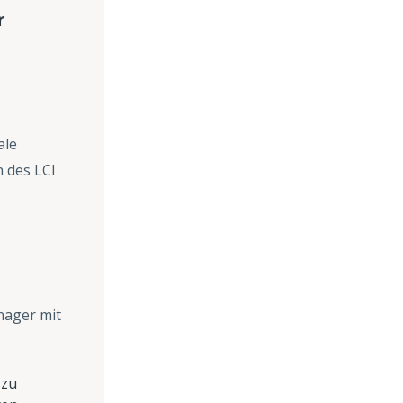
r
ale
n des LCI
nager mit
 zu