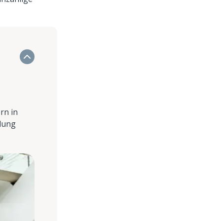
rn in
lung