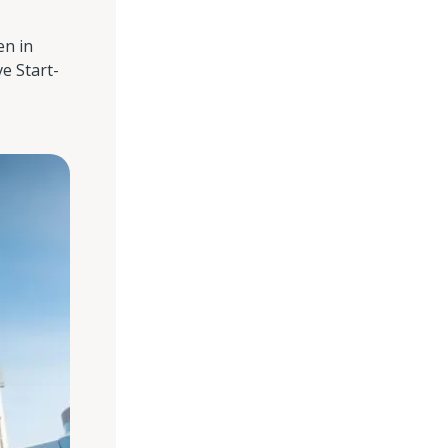
en in
e Start-