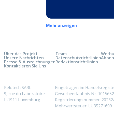
Mehr anzeigen
Über das Projekt
Team
Werbun
Unsere Nachrichten
Datenschutzrichtlinien
Abonn
Presse & Auszeichnungen
Redaktionsrichtlinien
Kontaktieren Sie Uns
Relotech SARL
Eingetragen im Handelsregis
9, rue du Laboratoire
Gewerbeerlaubnis Nr. 10156529
L-1911 Luxemburg
Registrierungsnummer: 20232
Mehrwertsteuer: LU35271609