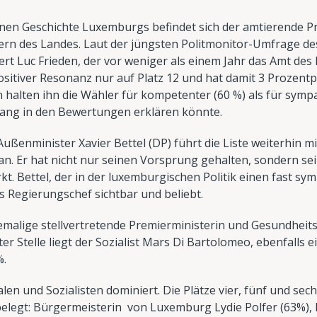
nen Geschichte Luxemburgs befindet sich der amtierende Pr
ern des Landes. Laut der jüngsten Politmonitor-Umfrage des
t Luc Frieden, der vor weniger als einem Jahr das Amt des
sitiver Resonanz nur auf Platz 12 und hat damit 3 Prozent
halten ihn die Wähler für kompetenter (60 %) als für sympa
gang in den Bewertungen erklären könnte.
ußenminister Xavier Bettel (DP) führt die Liste weiterhin 
. Er hat nicht nur seinen Vorsprung gehalten, sondern sei
. Bettel, der in der luxemburgischen Politik einen fast sym
s Regierungschef sichtbar und beliebt.
hemalige stellvertretende Premierministerin und Gesundheit
ter Stelle liegt der Sozialist Mars Di Bartolomeo, ebenfalls 
%.
en und Sozialisten dominiert. Die Plätze vier, fünf und se
elegt: Bürgermeisterin von Luxemburg Lydie Polfer (63%), M