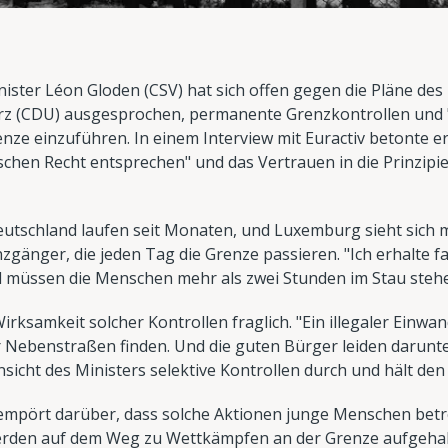
ster Léon Gloden (CSV) hat sich offen gegen die Pläne des
rz (CDU) ausgesprochen, permanente Grenzkontrollen und 
nze einzuführen. In einem Interview mit Euractiv betonte 
schen Recht entsprechen" und das Vertrauen in die Prinzipie
utschland laufen seit Monaten, und Luxemburg sieht sich mi
nzgänger, die jeden Tag die Grenze passieren. "Ich erhalte 
l müssen die Menschen mehr als zwei Stunden im Stau steh
irksamkeit solcher Kontrollen fraglich. "Ein illegaler Einw
 Nebenstraßen finden. Und die guten Bürger leiden darunter
sicht des Ministers selektive Kontrollen durch und hält den
s empört darüber, dass solche Aktionen junge Menschen bet
den auf dem Weg zu Wettkämpfen an der Grenze aufgehalt