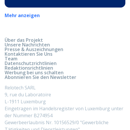
Mehr anzeigen
Über das Projekt
Unsere Nachrichten
Presse & Auszeichnungen
Kontaktieren Sie Uns
Team
Datenschutzrichtlinien
Redaktionsrichtlinien
Werbung bei uns schalten
Abonnieren Sie den Newsletter
Relotech SARL
9, rue du Laboratoire
L-1911 Luxemburg
Eingetragen im Handelsregister von Luxemburg unter
der Nummer B274954
Gewerbeerlaubnis Nr. 10156529/0 "Gewerbliche
Tätigkeiten und Dienstleistungen"