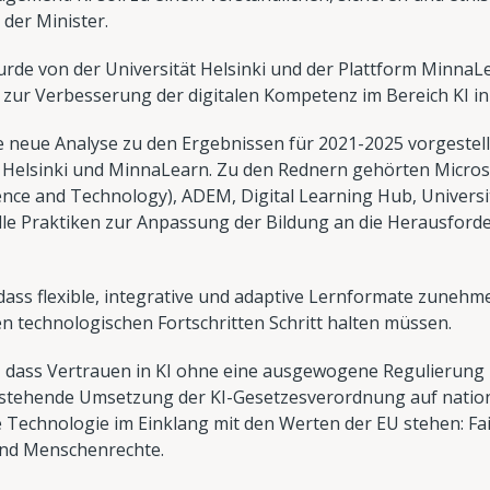
der Minister.
urde von der Universität Helsinki und der Plattform MinnaL
zur Verbesserung der digitalen Kompetenz im Bereich KI in d
 neue Analyse zu den Ergebnissen für 2021-2025 vorgestellt,
ät Helsinki und MinnaLearn. Zu den Rednern gehörten Micro
ence and Technology), ADEM, Digital Learning Hub, Univer
elle Praktiken zur Anpassung der Bildung an die Herausford
 dass flexible, integrative und adaptive Lernformate zunehm
en technologischen Fortschritten Schritt halten müssen.
, dass Vertrauen in KI ohne eine ausgewogene Regulierung n
stehende Umsetzung der KI-Gesetzesverordnung auf natio
ede Technologie im Einklang mit den Werten der EU stehen: F
nd Menschenrechte.