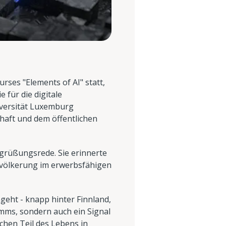
rses "Elements of AI" statt,
 für die digitale
versität Luxemburg
chaft und dem öffentlichen
egrüßungsrede. Sie erinnerte
evölkerung im erwerbsfähigen
geht - knapp hinter Finnland,
amms, sondern auch ein Signal
schen Teil des Lebens in