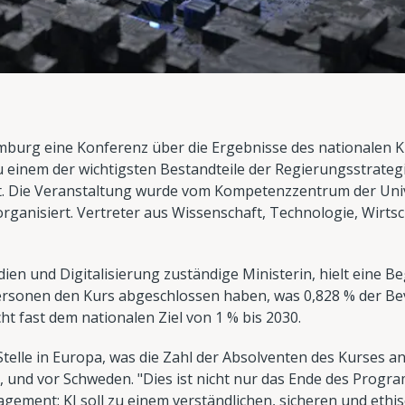
emburg eine Konferenz über die Ergebnisse des nationalen Ku
zu einem der wichtigsten Bestandteile der Regierungsstrategie
t. Die Veranstaltung wurde vom Kompetenzzentrum der Uni
rganisiert. Vertreter aus Wissenschaft, Technologie, Wirts
ien und Digitalisierung zuständige Ministerin, hielt eine B
 Personen den Kurs abgeschlossen haben, was 0,828 % der B
cht fast dem nationalen Ziel von 1 % bis 2030.
telle in Europa, was die Zahl der Absolventen des Kurses an
, und vor Schweden. "Dies ist nicht nur das Ende des Progr
gagement: KI soll zu einem verständlichen, sicheren und ethi