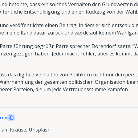
 und betonte, dass ein solches Verhalten den Grundwerten de
öffentliche Entschuldigung und einen Rückzug von der Wahl.
 veröffentlichte einen Beitrag, in dem er sich entschuldigt
he meine Kandidatur zurück und werde auf keinem Wahlgang
Parteiführung begrüßt. Parteisprecher Dorendorf sagte: "W
enzen gezogen haben. Jeder macht Fehler, aber es kommt da
dass das digitale Verhalten von Politikern nicht nur den per
 Wahrnehmung der gesamten politischen Organisation beeinf
einerer Parteien, die um jede Vertrauensstimme kämpfen.
eren
liam Krause, Unsplash