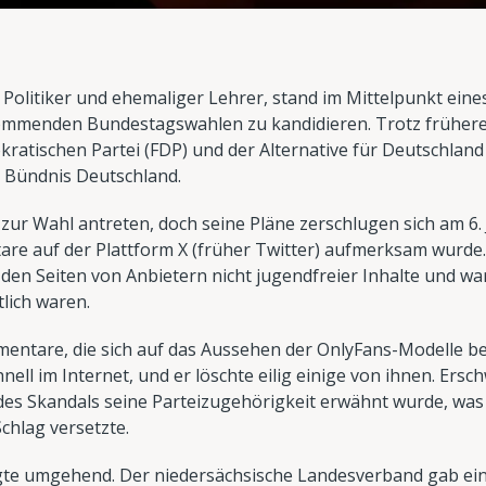
 Politiker und ehemaliger Lehrer, stand im Mittelpunkt eine
kommenden Bundestagswahlen zu kandidieren. Trotz frühe
ratischen Partei (FDP) und der Alternative für Deutschland 
i Bündnis Deutschland.
zur Wahl antreten, doch seine Pläne zerschlugen sich am 6. J
are auf der Plattform X (früher Twitter) aufmerksam wurde. 
n Seiten von Anbietern nicht jugendfreier Inhalte und war
lich waren.
mmentare, die sich auf das Aussehen der OnlyFans-Modelle b
hnell im Internet, und er löschte eilig einige von ihnen. Ers
 des Skandals seine Parteizugehörigkeit erwähnt wurde, w
chlag versetzte.
lgte umgehend. Der niedersächsische Landesverband gab eine