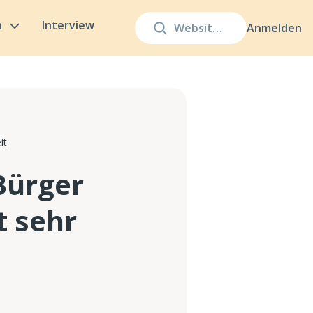
n
Interview
Anmelden
it
Bürger
t sehr