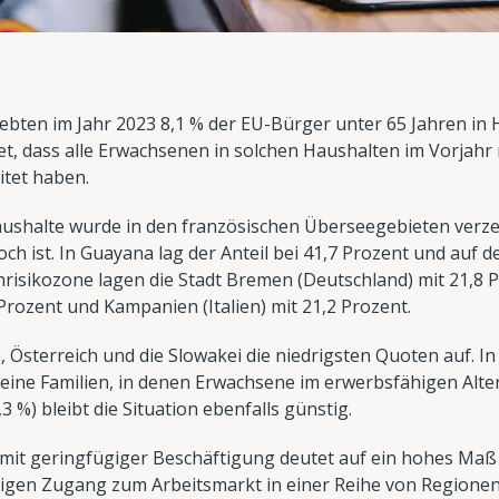
bten im Jahr 2023 8,1 % der EU-Bürger unter 65 Jahren in 
et, dass alle Erwachsenen in solchen Haushalten im Vorjahr 
itet haben.
aushalte wurde in den französischen Überseegebieten verze
hoch ist. In Guayana lag der Anteil bei 41,7 Prozent und auf d
hrisikozone lagen die Stadt Bremen (Deutschland) mit 21,8 P
Prozent und Kampanien (Italien) mit 21,2 Prozent.
 Österreich und die Slowakei die niedrigsten Quoten auf. In
 keine Familien, in denen Erwachsene im erwerbsfähigen Alter 
,3 %) bleibt die Situation ebenfalls günstig.
 mit geringfügiger Beschäftigung deutet auf ein hohes Maß 
erigen Zugang zum Arbeitsmarkt in einer Reihe von Regionen