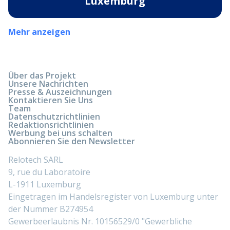
Luxemburg
Mehr anzeigen
Über das Projekt
Unsere Nachrichten
Presse & Auszeichnungen
Kontaktieren Sie Uns
Team
Datenschutzrichtlinien
Redaktionsrichtlinien
Werbung bei uns schalten
Abonnieren Sie den Newsletter
Relotech SARL
9, rue du Laboratoire
L-1911 Luxemburg
Eingetragen im Handelsregister von Luxemburg unter
der Nummer B274954
Gewerbeerlaubnis Nr. 10156529/0 "Gewerbliche