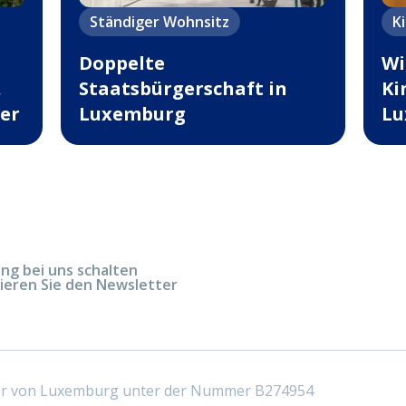
Ständiger Wohnsitz
K
Doppelte
Wi
,
Staatsbürgerschaft in
Ki
er
Luxemburg
Lu
g bei uns schalten
ieren Sie den Newsletter
ter von Luxemburg unter der Nummer B274954