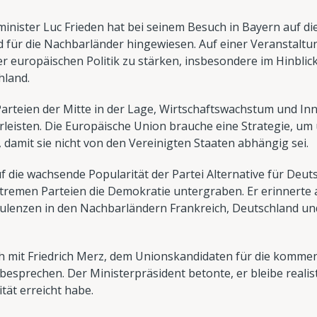
nister Luc Frieden hat bei seinem Besuch in Bayern auf d
 für die Nachbarländer hingewiesen. Auf einer Veranstaltu
der europäischen Politik zu stärken, insbesondere im Hinbli
hland.
 Parteien der Mitte in der Lage, Wirtschaftswachstum und In
rleisten. Die Europäische Union brauche eine Strategie, u
 damit sie nicht von den Vereinigten Staaten abhängig sei.
 die wachsende Popularität der Partei Alternative für Deuts
xtremen Parteien die Demokratie untergraben. Er erinnerte 
bulenzen in den Nachbarländern Frankreich, Deutschland un
och mit Friedrich Merz, dem Unionskandidaten für die komm
esprechen. Der Ministerpräsident betonte, er bleibe realis
tät erreicht habe.