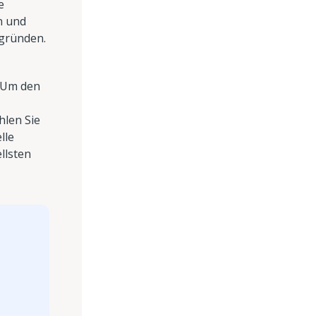
e
n und
ngründen.
. Um den
hlen Sie
lle
llsten