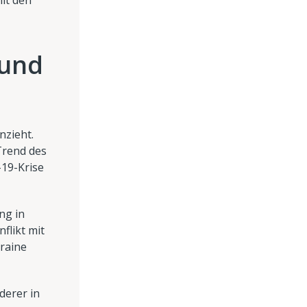
mit den
 und
nzieht.
Trend des
-19-Krise
ng in
flikt mit
kraine
derer in