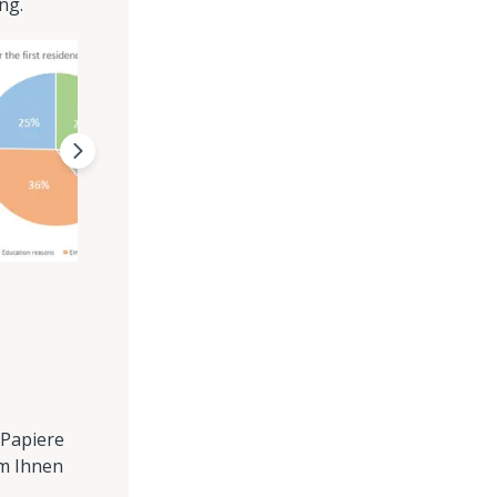
ng.
 Papiere
um Ihnen