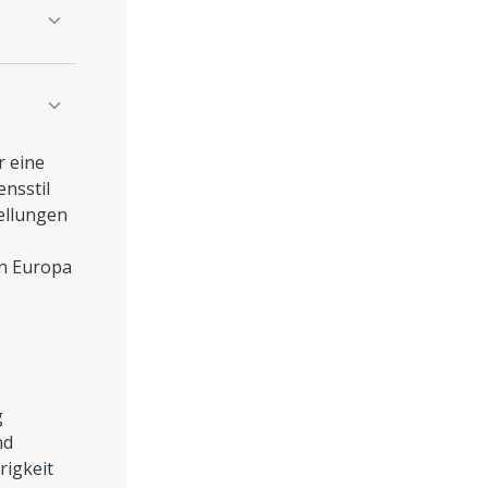
r eine
ensstil
tellungen
in Europa
g
nd
rigkeit