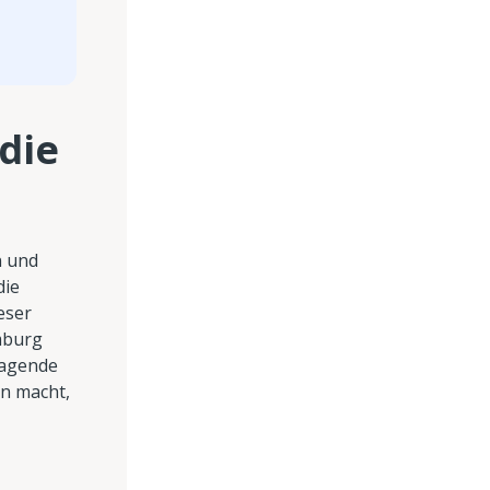
die
n und
die
eser
emburg
ragende
en macht,