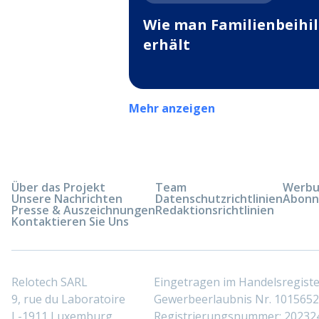
Wie man Familienbeihil
erhält
Mehr anzeigen
Über das Projekt
Team
Werbun
Unsere Nachrichten
Datenschutzrichtlinien
Abonn
Presse & Auszeichnungen
Redaktionsrichtlinien
Kontaktieren Sie Uns
Relotech SARL
Eingetragen im Handelsregis
9, rue du Laboratoire
Gewerbeerlaubnis Nr. 10156529
L-1911 Luxemburg
Registrierungsnummer: 20232