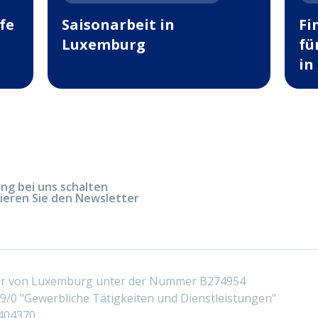
fe
Saisonarbeit in
Fi
Luxemburg
fü
in
g bei uns schalten
ieren Sie den Newsletter
ter von Luxemburg unter der Nummer B274954
/0 "Gewerbliche Tätigkeiten und Dienstleistungen"
404370