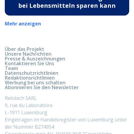
bei Lebensmitteln sparen kann
Mehr anzeigen
Über das Projekt
Unsere Nachrichten
Presse & Auszeichnungen
Kontaktieren Sie Uns
Team
Datenschutzrichtlinien
Redaktionsrichtlinien
Werbung bei uns schalten
Abonnieren Sie den Newsletter
Relotech SARL
9, rue du Laboratoire
L-1911 Luxemburg
Eingetragen im Handelsregister von Luxemburg unter
der Nummer B274954
Gewerbeerlaubnis Nr. 10156529/0 "Gewerbliche