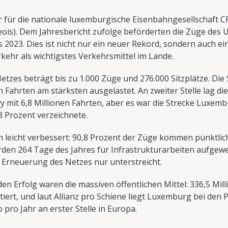
r für die nationale luxemburgische Eisenbahngesellschaft C
is). Dem Jahresbericht zufolge beförderten die Züge des 
s 2023. Dies ist nicht nur ein neuer Rekord, sondern auch e
kehr als wichtigstes Verkehrsmittel im Lande.
Netzes beträgt bis zu 1.000 Züge und 276.000 Sitzplätze. Di
n Fahrten am stärksten ausgelastet. An zweiter Stelle lag d
 mit 6,8 Millionen Fahrten, aber es war die Strecke Luxembu
 Prozent verzeichnete.
ich leicht verbessert: 90,8 Prozent der Züge kommen pünktli
wurden 264 Tage des Jahres für Infrastrukturarbeiten aufgew
 Erneuerung des Netzes nur unterstreicht.
en Erfolg waren die massiven öffentlichen Mittel: 336,5 Mil
iert, und laut Allianz pro Schiene liegt Luxemburg bei den 
pro Jahr an erster Stelle in Europa.