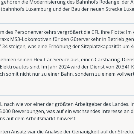
n gehören die Modernisierung des Bahnhofs Rodange, der 
tbahnhofs Luxemburg und der Bau der neuen Strecke Lu
um des Personenverkehrs vergrößert die CFL ihre Flotte: I
raxx MS3-Lokomotiven für den Güterverkehr in Betrieb ge
f 34 steigen, was eine Erhöhung der Sitzplatzkapazität um 4
nehmen seinen Flex-Car-Service aus, einen Carsharing-Diens
lektroautos sind. Im Jahr 2024 wird der Dienst von 20.341
sich somit nicht nur zu einer Bahn, sondern zu einem vollwe
CFL nach wie vor einer der größten Arbeitgeber des Landes. 
.000 Bewerbungen, was auf ein wachsendes Interesse an d
ns auf dem Arbeitsmarkt hinweist.
ierten Ansatz war die Analyse der Genauigkeit auf der Strec