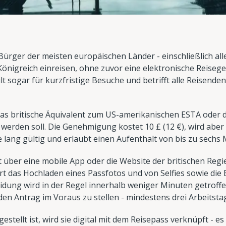
Bürger der meisten europäischen Länder - einschließlich all
 Königreich einreisen, ohne zuvor eine elektronische Reise
 sogar für kurzfristige Besuche und betrifft alle Reisende
das britische Äquivalent zum US-amerikanischen ESTA oder
 werden soll. Die Genehmigung kostet 10 £ (12 €), wird aber 
re lang gültig und erlaubt einen Aufenthalt von bis zu sech
 über eine mobile App oder die Website der britischen Reg
t das Hochladen eines Passfotos und von Selfies sowie die
idung wird in der Regel innerhalb weniger Minuten getroffen
en Antrag im Voraus zu stellen - mindestens drei Arbeitstag
ellt ist, wird sie digital mit dem Reisepass verknüpft - es 