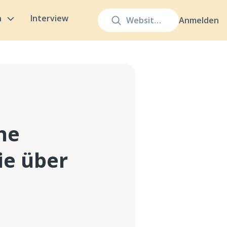
n
Interview
Anmelden
he
ie über