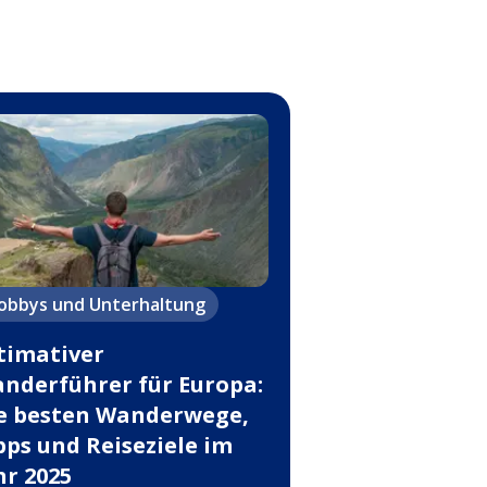
obbys und Unterhaltung
timativer
nderführer für Europa:
e besten Wanderwege,
pps und Reiseziele im
hr 2025