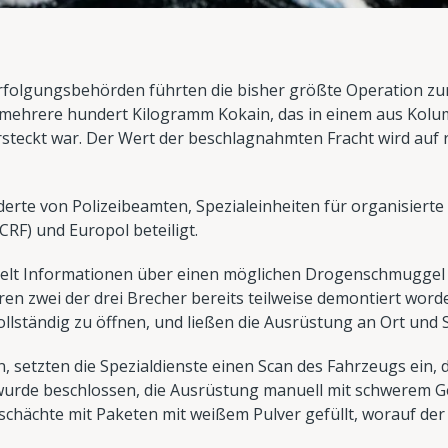
erfolgungsbehörden führten die bisher größte Operation 
mehrere hundert Kilogramm Kokain, das in einem aus Ko
ersteckt war. Der Wert der beschlagnahmten Fracht wird auf 
te von Polizeibeamten, Spezialeinheiten für organisierte Kr
(CRF) und Europol beteiligt.
ielt Informationen über einen möglichen Drogenschmuggel i
en zwei der drei Brecher bereits teilweise demontiert worde
vollständig zu öffnen, und ließen die Ausrüstung an Ort und S
 setzten die Spezialdienste einen Scan des Fahrzeugs ein, d
 wurde beschlossen, die Ausrüstung manuell mit schwerem G
schächte mit Paketen mit weißem Pulver gefüllt, worauf der 