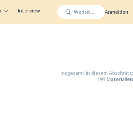
n
Interview
Anmelden
Insgesamt in diesem Abschnitt
:
191
Material
ien