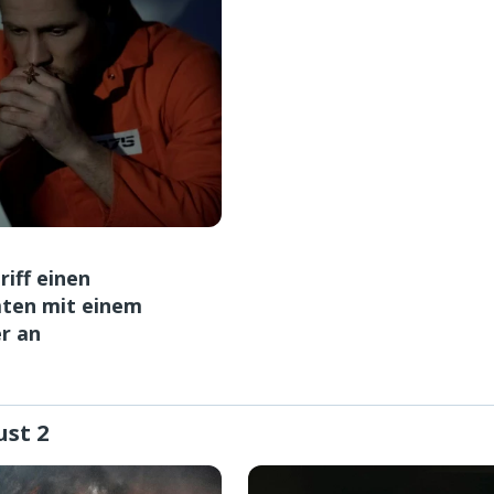
riff einen
ten mit einem
er an
ust 2