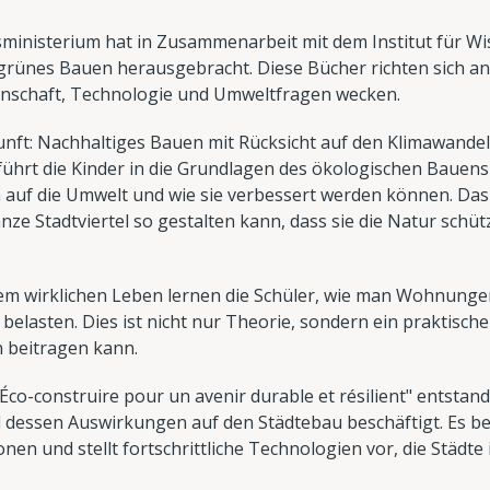
ministerium hat in Zusammenarbeit mit dem Institut für W
grünes Bauen herausgebracht. Diese Bücher richten sich an
senschaft, Technologie und Umweltfragen wecken.
nft: Nachhaltiges Bauen mit Rücksicht auf den Klimawandel" 
 führt die Kinder in die Grundlagen des ökologischen Bauens
uf die Umwelt und wie sie verbessert werden können. Das B
ze Stadtviertel so gestalten kann, dass sie die Natur schü
m wirklichen Leben lernen die Schüler, wie man Wohnungen s
elasten. Dies ist nicht nur Theorie, sondern ein praktischer
n beitragen kann.
"Éco-construire pour un avenir durable et résilient" entsta
dessen Auswirkungen auf den Städtebau beschäftigt. Es bef
en und stellt fortschrittliche Technologien vor, die Städt