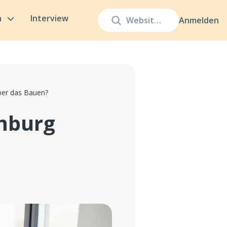
n
Interview
Anmelden
ber das Bauen?
mburg